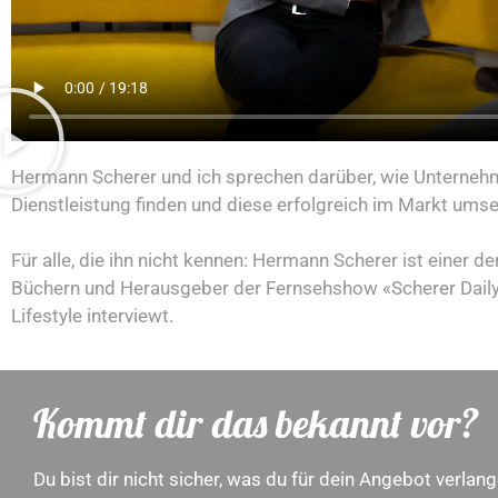
Hermann Scherer und ich sprechen darüber, wie Unternehmer
Dienstleistung finden und diese erfolgreich im Markt umse
Für alle, die ihn nicht kennen: Hermann Scherer ist einer 
Büchern und Herausgeber der Fernsehshow «Scherer Daily»
Lifestyle interviewt.
Kommt dir das bekannt vor?
Du bist dir nicht sicher, was du für dein Angebot verlan