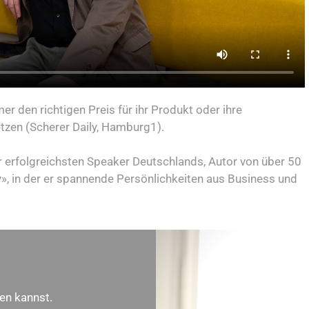
 den richtigen Preis für ihr Produkt oder ihre
tzen (Scherer Daily, Hamburg1).
der erfolgreichsten Speaker Deutschlands, Autor von über 50
, in der er spannende Persönlichkeiten aus Business und
gen kannst.